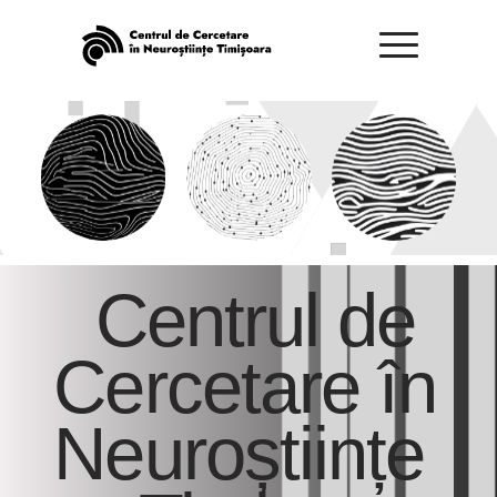
Centrul de
Cercetare în
Neuroștiințe