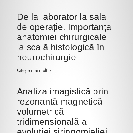
De la laborator la sala
de operație. Importanța
anatomiei chirurgicale
la scală histologică în
neurochirurgie
Citește mai mult
Analiza imagistică prin
rezonanță magnetică
volumetrică
tridimensională a
evoluției siringomieliei