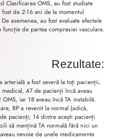
sind Clasificarea OMS, au fost studiate
a fost de 2-16 ani de la momentul
. De asemenea, au fost evaluate efectele
n funcție de partea compresiei vasculare.
Rezultate:
arterială a fost severă la toți pacienții,
i medical, 47 de pacienţi încă aveau
2 OMS, iar 18 aveau încă TA instabilă.
re, BP a revenit la normal (adică,
e pacienți; 14 dintre acești pacienți
bili să mențină TA normală fără nici un
mai aveau nevoie de unele medicamente