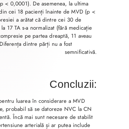
p < 0,0001). De asemenea, la ultima
 din cei 18 pacienți înainte de MVD (p <
resiei a arătat că dintre cei 30 de
la 17 TA s-a normalizat (fără medicație
u compresie pe partea dreaptă, 11 aveau
Diferența dintre părți nu a fost
semnificativă.
Concluzii:
 pentru luarea în considerare a MVD
ale, probabil să se datoreze NVC la CN
ntă. Încă mai sunt necesare de stabilit
ertensiune arterială și ar putea include