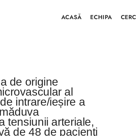
ACASĂ
ECHIPA
CERC
a de origine
icrovascular al
e intrare/ieșire a
i măduva
 tensiunii arteriale,
ivă de 48 de pacienţi