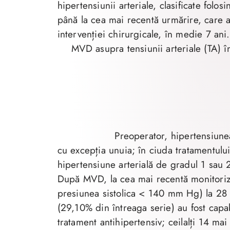
hipertensiunii arteriale, clasificate folo
până la cea mai recentă urmărire, care 
intervenției chirurgicale, în medie 7 ani
MVD asupra tensiunii arteriale (TA) î
Preoperator, hipertensiunea 
cu excepția unuia; în ciuda tratamentulu
hipertensiune arterială de gradul 1 sau 
După MVD, la cea mai recentă monitoriza
presiunea sistolica < 140 mm Hg) la 28 d
(29,10% din întreaga serie) au fost capa
tratament antihipertensiv; ceilalți 14 