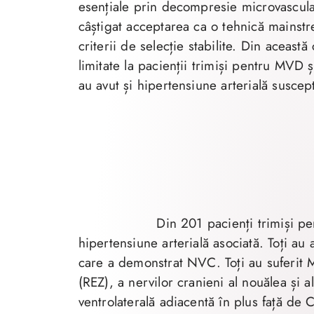
esențiale prin decompresie microvascula
câștigat acceptarea ca o tehnică mainstre
criterii de selecție stabilite. Din această
limitate la pacienții trimiși pentru MVD
au avut și hipertensiune arterială suscep
Din 201 pacienți trimiși p
hipertensiune arterială asociată. Toți au
care a demonstrat NVC. Toți au suferit M
(REZ), a nervilor cranieni al nouălea și
ventrolaterală adiacentă în plus față de