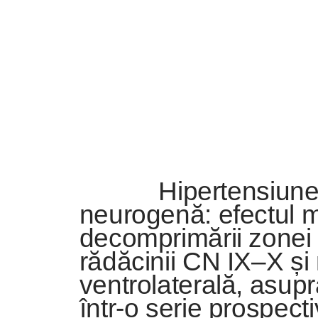
Hipertensiune
neurogenă: efectul m
decomprimării zonei d
rădăcinii CN IX–X ș
ventrolaterală, asupra
într-o serie prospect