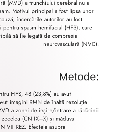
ră (MVD) a trunchiului cerebral nu a
am. Motivul principal a fost lipsa unor
 cauză, încercările autorilor au fost
 și pentru spasm hemifacial (HFS), care
tibilă să fie legată de compresia
neurovasculară (NVC).
Metode:
entru HFS, 48 (23,8%) au avut
 avut imagini RMN de înaltă rezoluție
VD a zonei de ieșire/intrare a rădăcinii
 al zecelea (CN IX–X) și măduva
 CN VII REZ. Efectele asupra