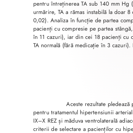
pentru întreținerea TA sub 140 mm Hg (
urmărire, TA a rămas instabilă la doar 8
0,02). Analiza în funcție de partea comp
pacienți cu compresie pe partea stângă, 
în 11 cazuri), iar din cei 18 pacienți c
TA normală (fără medicație în 3 cazuri). 
Aceste rezultate pledează
pentru tratamentul hipertensiunii arteri
IX–X REZ și măduva ventrolaterală adiace
criterii de selectare a pacienților cu hip